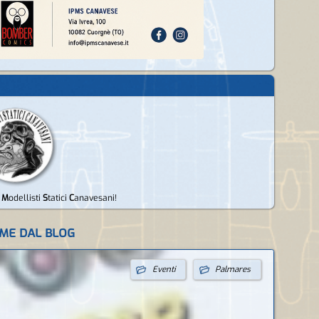
i
M
odellisti
S
tatici
C
anavesani!
ime dal blog
Eventi
Palmares